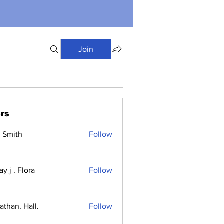
Join
rs
a Smith
Follow
y j . Flora
Follow
athan. Hall.
Follow