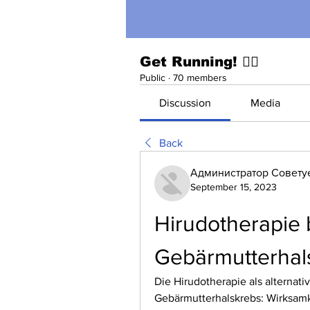
Get Running! 🏃‍♀️
Public
·
70 members
Discussion
Media
Back
Администратор Совету
September 15, 2023
Hirudotherapie 
Gebärmutterhal
Die Hirudotherapie als alternat
Gebärmutterhalskrebs: Wirksamk