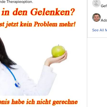
nde Therapieoption.
Gef
Ada
See All 