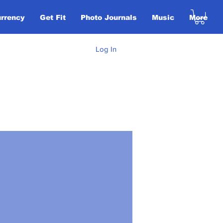
urrency
Get Fit
Photo Journals
Music
More
Log In