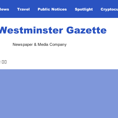
News
Travel
Public Notices
Spotlight
Cryptoc
Westminster Gazette
Newspaper & Media Company
🏃‍♀️