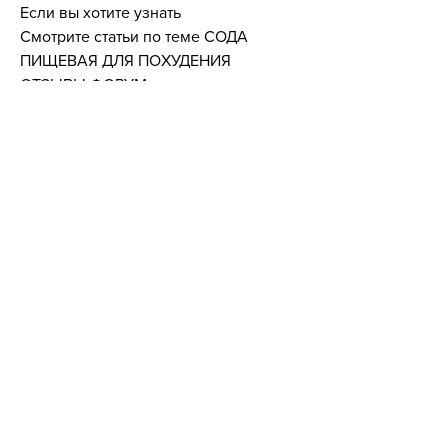
Если вы хотите узнать 
Смотрите статьи по теме СОДА 
ПИЩЕВАЯ ДЛЯ ПОХУДЕНИЯ 
ОТЗЫВЫ ФОРУМ:
https://planetazoo.ru/advert/ot-beloj-
gorjachki-kak-lechit-tzykw/
0
0
Plaats een opmerking...
About
Welcome to the group! You can
connect with other members, ge
...
Read more
Members