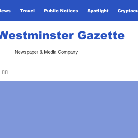
News
Travel
Public Notices
Spotlight
Cryptoc
Westminster Gazette
Newspaper & Media Company
🏃‍♀️