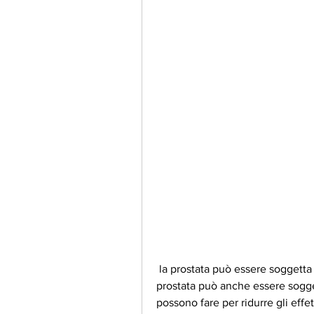
 la prostata può essere soggetta a vari problemi, come la riduzione della libido, la 
prostata può anche essere sogget
possono fare per ridurre gli effetti