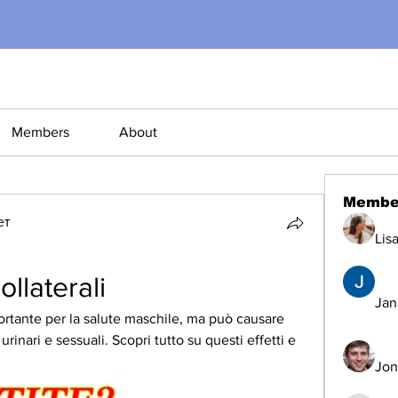
Members
About
Membe
ет
Lis
ollaterali
Jana
rtante per la salute maschile, ma può causare 
rinari e sessuali. Scopri tutto su questi effetti e 
Jon