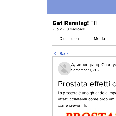
Get Running! 🏃‍♀️
Public
·
70 members
Discussion
Media
Back
Администратор Совету
September 1, 2023
Prostata effetti c
La prostata è una ghiandola impo
effetti collaterali come problemi u
come prevenirli.