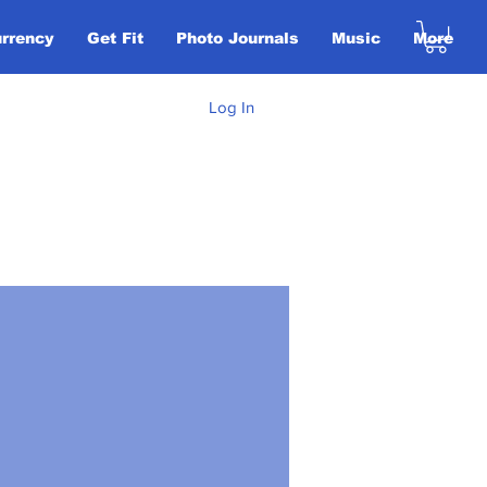
urrency
Get Fit
Photo Journals
Music
More
Log In