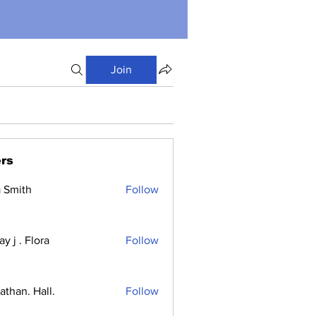
Join
rs
a Smith
Follow
y j . Flora
Follow
athan. Hall.
Follow