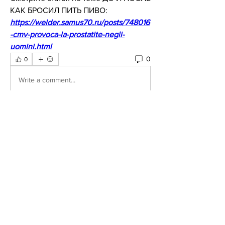
КАК БРОСИЛ ПИТЬ ПИВО:
https://welder.samus70.ru/posts/748016
-cmv-provoca-la-prostatite-negli-
uomini.html
0
0
Write a comment...
About
Welcome to the group! You can
connect with other members, ge
...
Read more
Members
Lisa Smith
Follow