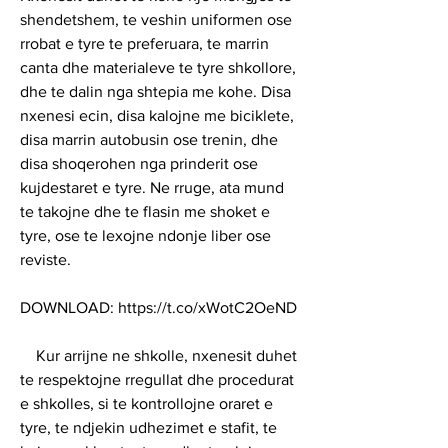
shendetshem, te veshin uniformen ose 
rrobat e tyre te preferuara, te marrin 
canta dhe materialeve te tyre shkollore, 
dhe te dalin nga shtepia me kohe. Disa 
nxenesi ecin, disa kalojne me biciklete, 
disa marrin autobusin ose trenin, dhe 
disa shoqerohen nga prinderit ose 
kujdestaret e tyre. Ne rruge, ata mund 
te takojne dhe te flasin me shoket e 
tyre, ose te lexojne ndonje liber ose 
reviste.
DOWNLOAD: https://t.co/xWotC2OeND
    Kur arrijne ne shkolle, nxenesit duhet 
te respektojne rregullat dhe procedurat 
e shkolles, si te kontrollojne oraret e 
tyre, te ndjekin udhezimet e stafit, te 