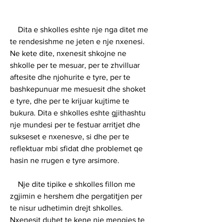
    Dita e shkolles eshte nje nga ditet me 
te rendesishme ne jeten e nje nxenesi. 
Ne kete dite, nxenesit shkojne ne 
shkolle per te mesuar, per te zhvilluar 
aftesite dhe njohurite e tyre, per te 
bashkepunuar me mesuesit dhe shoket 
e tyre, dhe per te krijuar kujtime te 
bukura. Dita e shkolles eshte gjithashtu 
nje mundesi per te festuar arritjet dhe 
sukseset e nxenesve, si dhe per te 
reflektuar mbi sfidat dhe problemet qe 
hasin ne rrugen e tyre arsimore.
    Nje dite tipike e shkolles fillon me 
zgjimin e hershem dhe pergatitjen per 
te nisur udhetimin drejt shkolles. 
Nxenesit duhet te kene nje mengjes te 