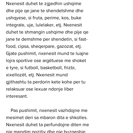
Nxenesit duhet te zgjedhin ushqime 
dhe pije qe jane te shendetshme dhe 
ushqyese, si fruta, perime, kos, buke 
integrale, uje, lulelaker, etj. Nxenesit 
duhet te shmangin ushqime dhe pije qe 
jane te demshme per shendetin, si fast-
food, cipsa, sheqerpare, gazozat, etj. 
Gjate pushimit, nxenesit mund te luajne 
lojra sportive ose argëtuese me shoket 
e tyre, si futboll, basketboll, frizbi, 
xixellozët, etj. Nxenesit mund 
gjithashtu ta perdorin kete kohe per tu 
relaksuar ose lexuar ndonje liber 
interesant.
    Pas pushimit, nxenesit vazhdojne me 
mesimet deri sa mbaron dita e shkolles. 
Nxenesit duhet ta perfundojne diten me 
nje mendim pozitiv dhe nje buzqeshje 