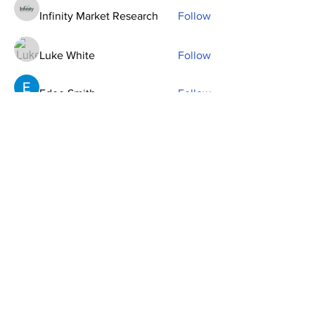
Infinity Market Research
Follow
Luke White
Follow
Edee Smith
Follow
aliceblue077
Follow
aliceblue077
Bennett Myers
Follow
See All Members (21)