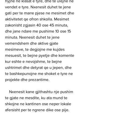
hyjne ne klasat e tyre, dhe te ulejne ne 
vendet e tyre. Nxenesit duhet te jene 
gati per te marre pjese ne mesimet dhe 
aktivitetet qe ofron shkolla. Mesimet 
zakonisht zgjasin 40 ose 45 minuta, 
dhe jane ndare me pushime 10 ose 15 
minuta. Nxenesit duhet te jene 
vemendshem dhe aktive gjate 
mesimeve, te degjojne me kujdes 
mesuesit, te bejne pyetje dhe komente 
kur eshte e nevojshme, te bejne 
ushtrimet dhe detyrat qe u jepen, dhe 
te bashkepunojne me shoket e tyre ne 
projekte dhe prezantime.
    Nxenesit kane gjithashtu nje pushim 
te gjate ne mesdite, ku ata mund te 
shkojne ne kantinen ose neper lokale 
afersisht per te ngrene dike ose pije. 