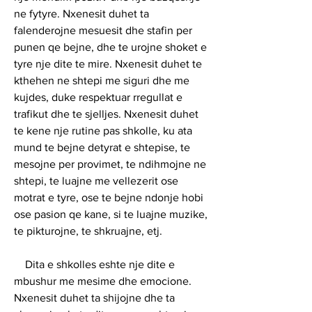
ne fytyre. Nxenesit duhet ta 
falenderojne mesuesit dhe stafin per 
punen qe bejne, dhe te urojne shoket e 
tyre nje dite te mire. Nxenesit duhet te 
kthehen ne shtepi me siguri dhe me 
kujdes, duke respektuar rregullat e 
trafikut dhe te sjelljes. Nxenesit duhet 
te kene nje rutine pas shkolle, ku ata 
mund te bejne detyrat e shtepise, te 
mesojne per provimet, te ndihmojne ne 
shtepi, te luajne me vellezerit ose 
motrat e tyre, ose te bejne ndonje hobi 
ose pasion qe kane, si te luajne muzike, 
te pikturojne, te shkruajne, etj.
    Dita e shkolles eshte nje dite e 
mbushur me mesime dhe emocione. 
Nxenesit duhet ta shijojne dhe ta 