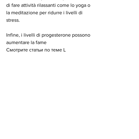
di fare attività rilassanti come lo yoga o 
la meditazione per ridurre i livelli di 
stress.
Infine, i livelli di progesterone possono 
aumentare la fame 
Смотрите статьи по теме L 
OVULAZIONE DELLA STALLO DI 
PERDITA DI PESO:
https://aesthetictrend.com/question/ora
rio-del-piano-pasto-dieta/
0
0
Write a comment...
About
Welcome to the group! You can