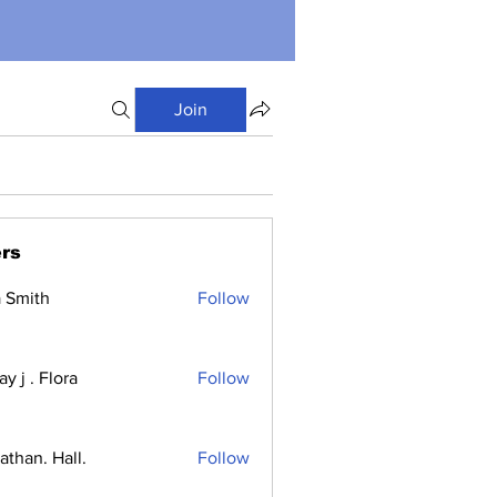
Join
rs
a Smith
Follow
y j . Flora
Follow
athan. Hall.
Follow