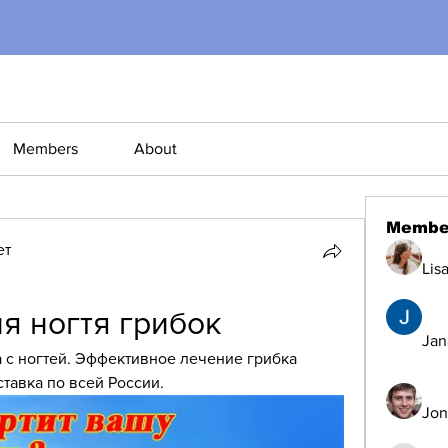
Members
About
Membe
ет
Lis
я ногтя грибок
Jana
а с ногтей. Эффективное лечение грибка 
ставка по всей России.
Jon