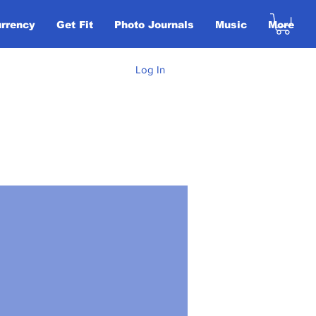
urrency
Get Fit
Photo Journals
Music
More
Log In