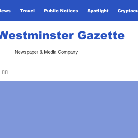
News
Travel
Public Notices
Spotlight
Cryptoc
Westminster Gazette
Newspaper & Media Company
🏃‍♀️