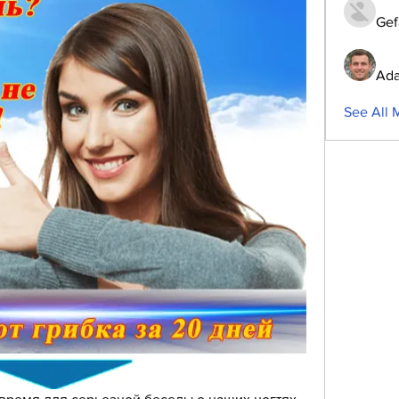
Gef
Ada
See All 