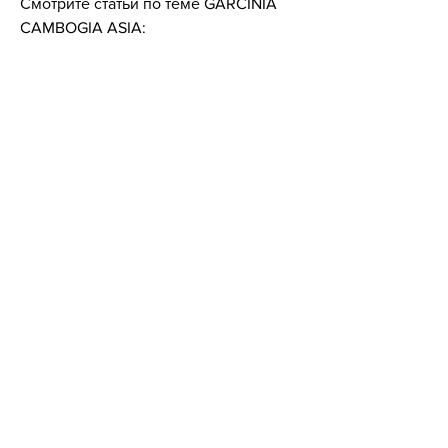
Смотрите статьи по теме GARCINIA 
CAMBOGIA ASIA:
http://www.kuzselpo.ru/articles/749713-
come-dimagrire-in-10-giorni.html
0
0
Write a comment...
About
Welcome to the group! You can
connect with other members, ge
...
Read more
Members
Lisa Smith
Follow