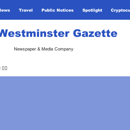
News
Travel
Public Notices
Spotlight
Cryptoc
Westminster Gazette
Newspaper & Media Company
🏃‍♀️