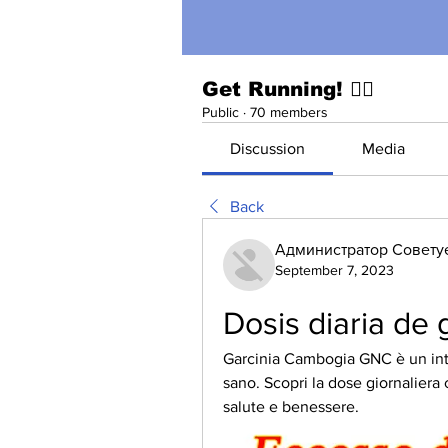
Get Running! 🏃‍♀️
Public
·
70 members
Discussion
Media
Back
Администратор Совету
September 7, 2023
Dosis diaria de
Garcinia Cambogia GNC è un inte
sano. Scopri la dose giornaliera c
salute e benessere.