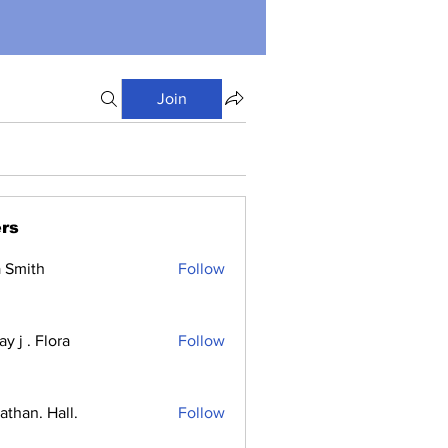
Join
rs
a Smith
Follow
y j . Flora
Follow
athan. Hall.
Follow