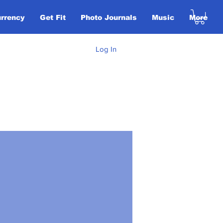
urrency
Get Fit
Photo Journals
Music
More
Log In