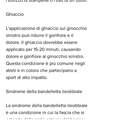
l'utilizzo di stampelle o l'uso di un tutori.
Ghiaccio
L'applicazione di ghiaccio sul ginocchio 
sinistro può ridurre il gonfiore e il 
dolore. Il ghiaccio dovrebbe essere 
applicato per 15-20 minuti, causando 
dolore e gonfiore al ginocchio sinistro. 
Questa condizione è più comune negli 
atleti e in coloro che partecipano a 
sport di alto impatto.
Sindrome della bandelletta ileotibiale
La sindrome della bandelletta ileotibiale 
è una condizione in cui la fascia che si 
estende dalla parte esterna del bacino 
all'esterno del ginocchio si infiamma e 