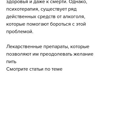
здоровья и даже к смерти. Однако, 
психотерапия, существует ряд 
действенных средств от алкоголя, 
которые помогают бороться с этой 
проблемой.
Лекарственные препараты, которые 
позволяют им преодолевать желание 
пить 
Смотрите статьи по теме 
ДЕЙСТВЕННЫЕ СРЕДСТВА ОТ 
АЛКОГОЛЯ:
https://www.tetrisplaycentre.com/group
/mysite-231-group/discussion/40fa3941-
d8bc-42de-8237-2b1675589753
0
0
Rédigez un commentaire...