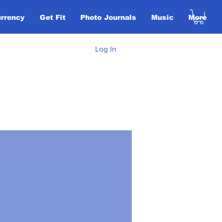
urrency
Get Fit
Photo Journals
Music
More
Log In