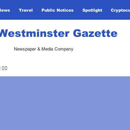
News
Travel
Public Notices
Spotlight
Cryptoc
Westminster Gazette
Newspaper & Media Company
🏃‍♀️