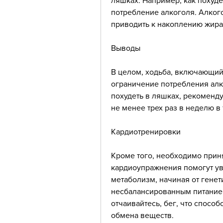
ляшках. Например, как похуде
потребление алкоголя. Алкого
приводить к накоплению жира
Выводы
В целом, ходьба, включающий 
ограничение потребления алко
похудеть в ляшках, рекоменд
не менее трех раз в неделю в
Кардиотренировки
Кроме того, необходимо приня
кардиоупражнения помогут ув
метаболизм, начиная от гене
несбалансированным питанием
отчаивайтесь, бег, что спосо
обмена веществ.