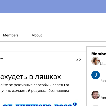
Members
About
Membe
ет
Lis
похудеть в ляшках
Jana
найте эффективные способы и советы от 
лучите желаемый результат без лишних 
Jon