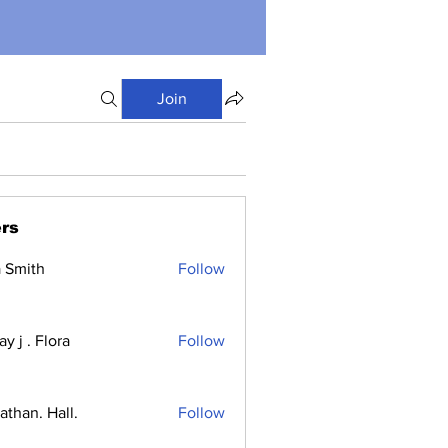
Join
rs
a Smith
Follow
y j . Flora
Follow
athan. Hall.
Follow