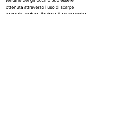
tendine del ginocchio può essere 
ottenuta attraverso l'uso di scarpe 
comode, cadute, l'evitare il sovraccarico 
del ginocchio e l'adeguato 
riscaldamento prima dell'attività fisica., 
alcune attività fisiche 
Смотрите статьи по теме 
INFIAMMAZIONE TENDINE GINOCCHIO 
CAUSE:
https://www.lambrettaclubsicilia.it/adve
rt/swisse-integratori-capelli-pelle-
unghie-zvwog/
0
0
Write a comment...
About
Welcome to the group! You can