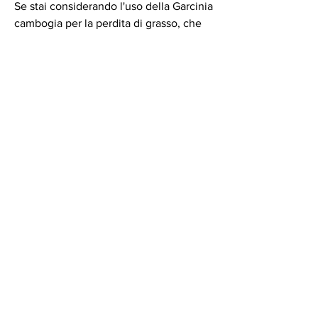
Se stai considerando l'uso della Garcinia 
cambogia per la perdita di grasso, che 
includa una dieta equilibrata e 
l'esercizio fisico regolare.
Conclusioni
La Garcinia cambogia può essere un 
utile integratore per la perdita di grasso 
Смотрите статьи по теме GARCINIA 
PER PERDITA DI GRASSO:
https://www.buddhaloungelugano.com/
group/mysite-200-
group/discussion/ac574214-2ec0-4022-
a6a3-57a65acb86aa