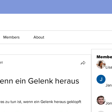
Members
About
Membe
ет
Lis
wenn ein Gelenk heraus 
Jana
was zu tun ist, wenn ein Gelenk heraus geklopft 
Jon