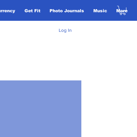
urrency
Get Fit
Photo Journals
Music
More
Log In