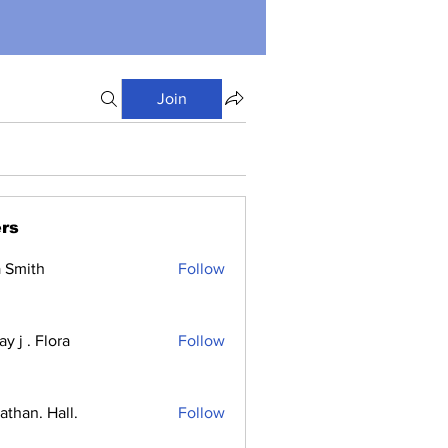
Join
rs
a Smith
Follow
y j . Flora
Follow
athan. Hall.
Follow