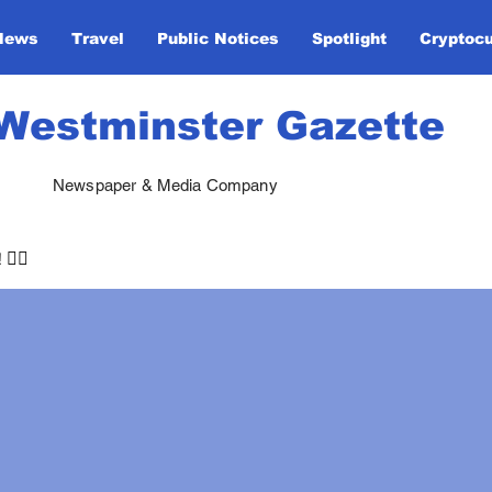
News
Travel
Public Notices
Spotlight
Cryptoc
Westminster Gazette
Newspaper & Media Company
🏃‍♀️