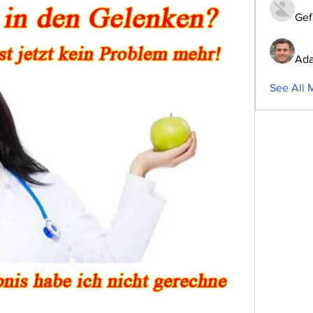
Gef
Ada
See All 