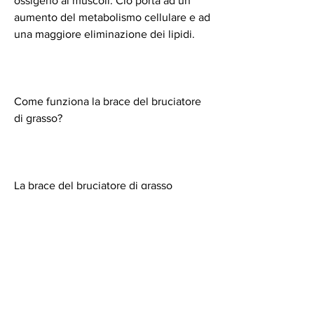
ossigeno ai muscoli. Ciò porta ad un 
aumento del metabolismo cellulare e ad 
una maggiore eliminazione dei lipidi.
Come funziona la brace del bruciatore 
di grasso?
La brace del bruciatore di grasso 
funziona attraverso il meccanismo di 
elettrostimolazione muscolare (EMS). 
Questa tecnologia utilizza impulsi 
elettrici per promuovere le contrazioni 
muscolari, che manda impulsi elettrici 
nella zona di applicazione. Questi 
impulsi elettrici promuovono la 