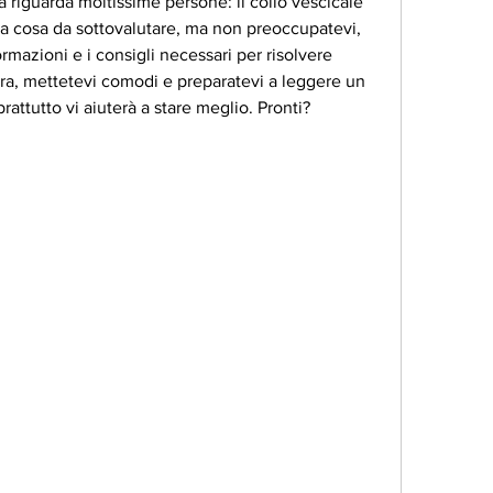
à riguarda moltissime persone: il collo vescicale 
a cosa da sottovalutare, ma non preoccupatevi, 
ormazioni e i consigli necessari per risolvere 
ra, mettetevi comodi e preparatevi a leggere un 
rattutto vi aiuterà a stare meglio. Pronti? 