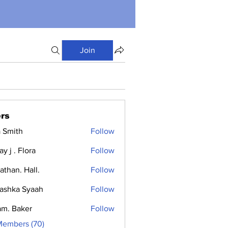
Join
rs
a Smith
Follow
y j . Flora
Follow
athan. Hall.
Follow
ashka Syaah
Follow
m. Baker
Follow
Members (70)