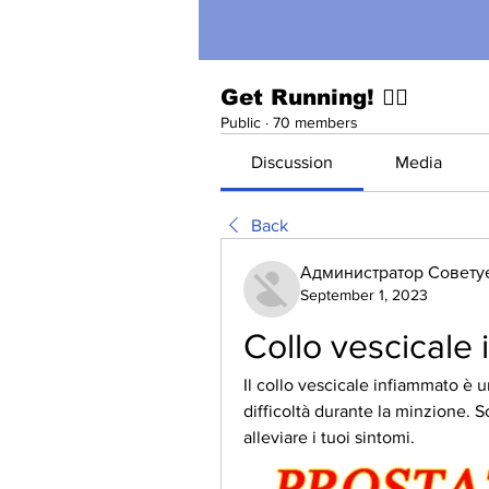
Get Running! 🏃‍♀️
Public
·
70 members
Discussion
Media
Back
Администратор Совету
September 1, 2023
Collo vescicale
Il collo vescicale infiammato è
difficoltà durante la minzione. Sc
alleviare i tuoi sintomi.