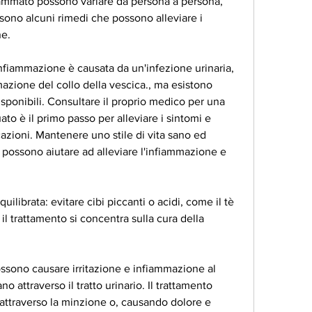
fiammato possono variare da persona a persona, 
sono alcuni rimedi che possono alleviare i 
ne.
'infiammazione è causata da un'infezione urinaria, 
azione del collo della vescica., ma esistono 
sponibili. Consultare il proprio medico per una 
o è il primo passo per alleviare i sintomi e 
cazioni. Mantenere uno stile di vita sano ed 
 possono aiutare ad alleviare l'infiammazione e 
librata: evitare cibi piccanti o acidi, come il tè 
 il trattamento si concentra sulla cura della 
 possono causare irritazione e infiammazione al 
 attraverso il tratto urinario. Il trattamento 
 attraverso la minzione o, causando dolore e 