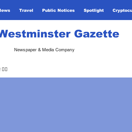
News
Travel
Public Notices
Spotlight
Cryptoc
Westminster Gazette
Newspaper & Media Company
🏃‍♀️