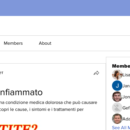
Members
About
Membe
ет
Lis
Jana
 infiammato
Jon
 una condizione medica dolorosa che può causare 
Gef
opri le cause, i sintomi e i trattamenti per 
Ada
See All 