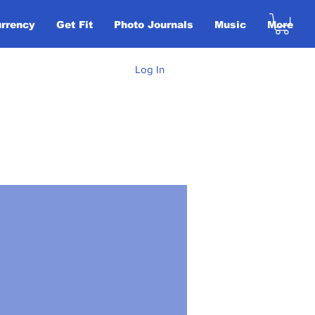
urrency
Get Fit
Photo Journals
Music
More
Log In