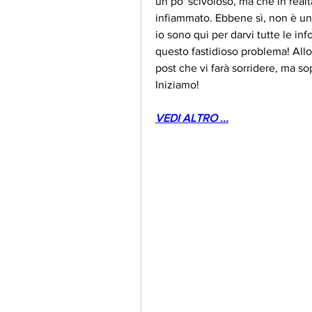
un po' scivoloso, ma che in realt
infiammato. Ebbene sì, non è un
io sono qui per darvi tutte le inf
questo fastidioso problema! Allo
post che vi farà sorridere, ma sop
Iniziamo!
VEDI ALTRO ...