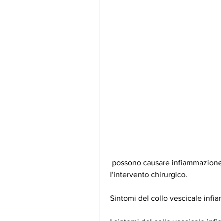
 possono causare infiammazione al collo della vescica. In questo caso, 
l'intervento chirurgico.
Sintomi del collo vescicale inf