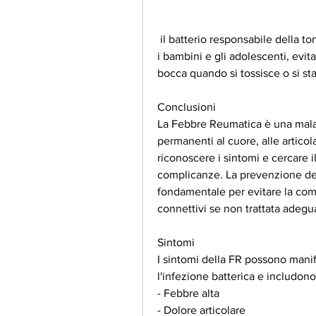
 il batterio responsabile della tonsillite e della faringite. La FR colpisce soprattutto 
i bambini e gli adolescenti, evit
bocca quando si tossisce o si sta
Conclusioni
La Febbre Reumatica è una mala
permanenti al cuore, alle articola
riconoscere i sintomi e cercare 
complicanze. La prevenzione del
fondamentale per evitare la compar
connettivi se non trattata adeg
Sintomi
I sintomi della FR possono manif
l'infezione batterica e includono
- Febbre alta
- Dolore articolare