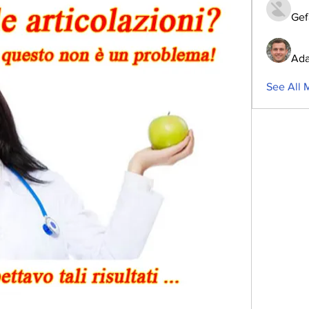
Gef
Ada
See All 