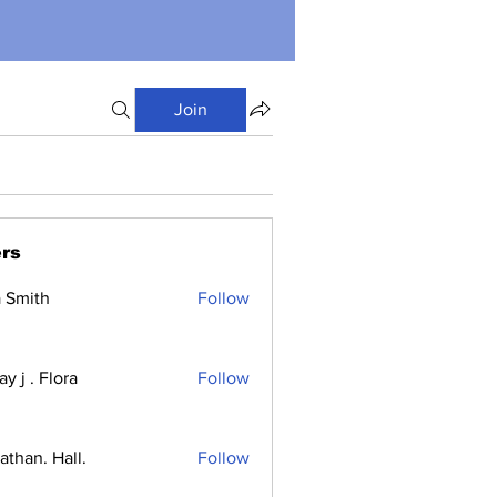
Join
rs
a Smith
Follow
y j . Flora
Follow
athan. Hall.
Follow