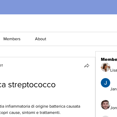
Members
About
Membe
ет
Lis
a streptococco 
Jana
ia infiammatoria di origine batterica causata 
Jon
pri cause, sintomi e trattamenti.