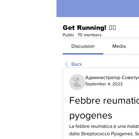
Get Running! 🏃‍♀️
Public
·
70 members
Discussion
Media
Back
Администратор Совету
September 4, 2023
Febbre reumatic
pyogenes
La febbre reumatica è una malatt
dallo Streptococco Pyogenes. Sco