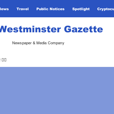
News
Travel
Public Notices
Spotlight
Cryptoc
Westminster Gazette
Newspaper & Media Company
🏃‍♀️