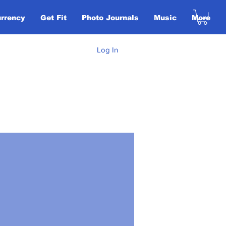
urrency
Get Fit
Photo Journals
Music
More
Log In