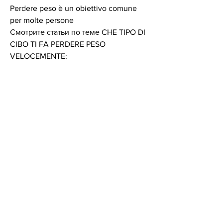
Perdere peso è un obiettivo comune 
per molte persone 
Смотрите статьи по теме CHE TIPO DI 
CIBO TI FA PERDERE PESO 
VELOCEMENTE:
http://touronline.neoproducer.ru/posts/
540746-brucia-il-grasso-contro-il-
muscolo.html
0
0
כתיבת תגובה...
About
Welcome to the group! You can
connect with other members, ge
...
Read more