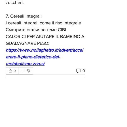
zuccheri.
7. Cereali integrali
I cereali integrali come il riso integrale 
Смотрите статьи по теме CIBI 
CALORICI PER AIUTARE IL BAMBINO A 
GUADAGNARE PESO:
https://www.noilaghetto.it/advert/accel
erare-il-piano-dietetico-del-
metabolismo-zrzus/
0
0
Scrivi un commento...
About
Welcome to the group! You can
connect with other members, ge
...
Read more