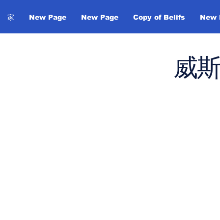
家
New Page
New Page
Copy of Belifs
New 
威斯