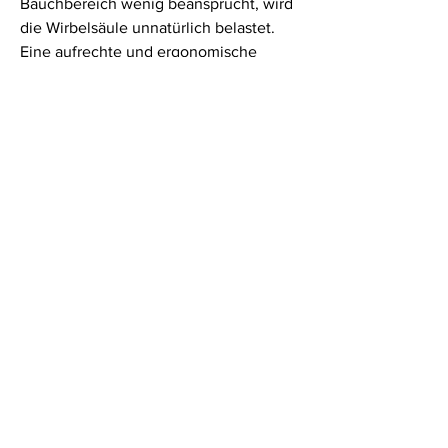
Bauchbereich wenig beansprucht, wird 
die Wirbelsäule unnatürlich belastet. 
Eine aufrechte und ergonomische 
Sitzhaltung ist daher essenziell, um 
Rückenbeschwerden zu vermeiden. 
0
0
Write a comment...
About
Welcome to the group! You can
connect with other members, ge
...
Read more
Members
Lisa Smith
Follow