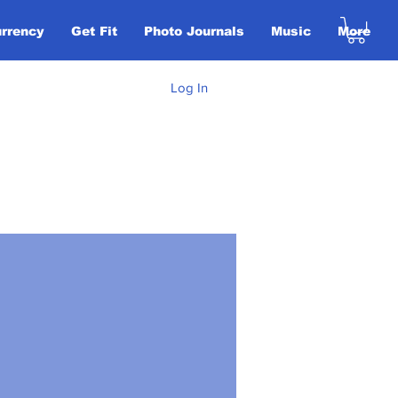
urrency
Get Fit
Photo Journals
Music
More
Log In