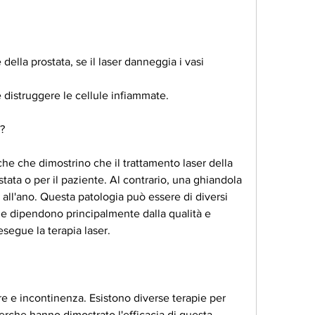
ella prostata, se il laser danneggia i vasi 
e distruggere le cellule infiammate.
a?
he che dimostrino che il trattamento laser della 
tata o per il paziente. Al contrario, una ghiandola 
 all'ano. Questa patologia può essere di diversi 
ri e dipendono principalmente dalla qualità e 
segue la terapia laser.
are e incontinenza. Esistono diverse terapie per 
erche hanno dimostrato l'efficacia di questa 