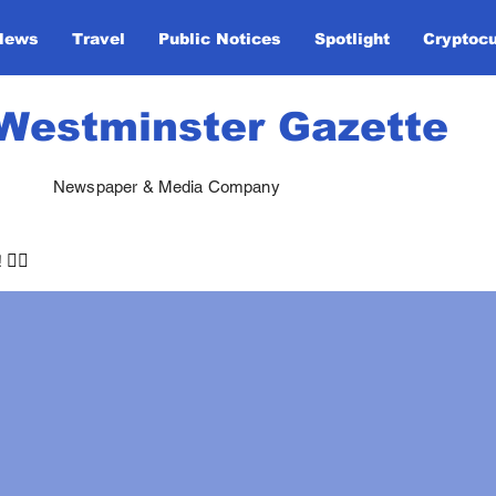
News
Travel
Public Notices
Spotlight
Cryptoc
Westminster Gazette
Newspaper & Media Company
🏃‍♀️