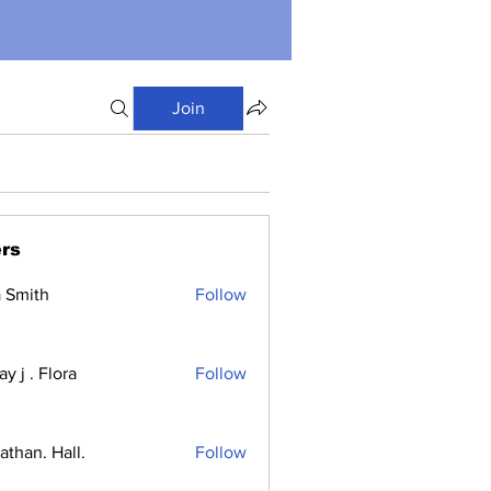
Join
rs
a Smith
Follow
y j . Flora
Follow
athan. Hall.
Follow