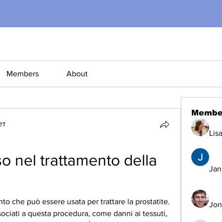
Members
About
Membe
ет
Lis
o nel trattamento della 
Jana
nto che può essere usata per trattare la prostatite. 
Jon
ssociati a questa procedura, come danni ai tessuti, 