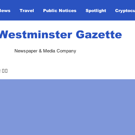
News
Travel
Public Notices
Spotlight
Cryptoc
Westminster Gazette
Newspaper & Media Company
🏃‍♀️