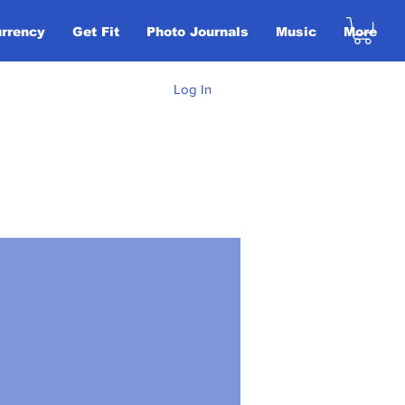
urrency
Get Fit
Photo Journals
Music
More
Log In