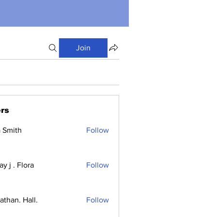
Join
rs
a Smith
Follow
y j . Flora
Follow
athan. Hall.
Follow