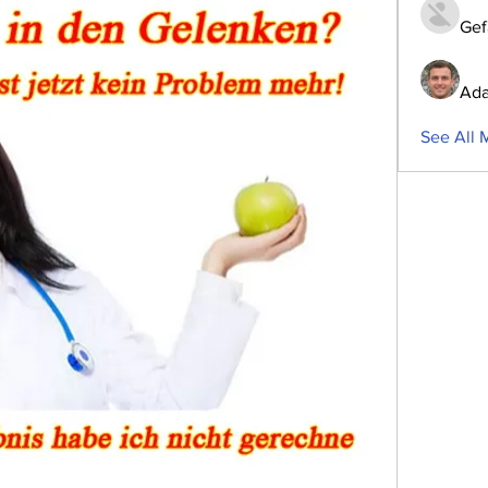
Gef
Ada
See All 