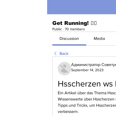
Get Running! 🏃‍♀️
Public
·
70 members
Discussion
Media
Back
Администратор Совету
September 14, 2023
Hsscherzen ws h
Ein Artikel über das Thema Hssch
Wissenswerte über Hsscherzen u
Tipps und Tricks, um Hsscherzen
verbessern.