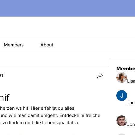
Members
About
Membe
ет
Lis
if
Jana
erzen ws hif. Hier erfährst du alles 
nd wie man damit umgeht. Entdecke hilfreiche 
 zu lindern und die Lebensqualität zu 
Jon